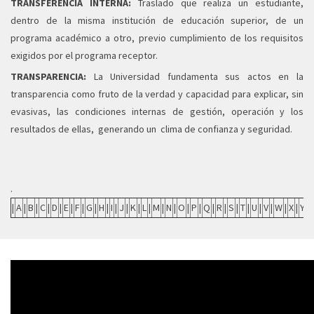
TRANSFERENCIA INTERNA:
Traslado que realiza un estudiante,
dentro de la misma institución de educación superior, de un
programa académico a otro, previo cumplimiento de los requisitos
exigidos por el programa receptor.
TRANSPARENCIA:
La Universidad fundamenta sus actos en la
transparencia como fruto de la verdad y capacidad para explicar, sin
evasivas, las condiciones internas de gestión, operación y los
resultados de ellas, generando un clima de confianza y seguridad.
.
|
A
|
B
|
C
|
D
|
E
|
F
|
G
|
H
|
I
|
J
|
K
|
L
|
M
|
N
|
O
|
P
|
Q
|
R
|
S
|
T
|
U
|
V
|
W
|
X
|
Y
|