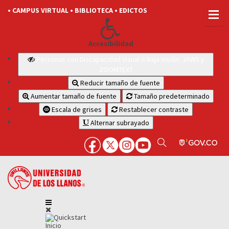
• CAMPUS VIRTUAL
• BIBLIOTECA
• EDICTOS
Accesibilidad
Personas con Discapacidad Visual o Baja Visión: JAWS y
ZOOMTEXT
Reducir tamaño de fuente
Aumentar tamaño de fuente
Tamaño predeterminado
Escala de grises
Restablecer contraste
Alternar subrayado
Inicio