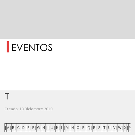
T
Creado: 13 Diciembre 2010
.
|
A
|
B
|
C
|
D
|
E
|
F
|
G
|
H
|
I
|
J
|
K
|
L
|
M
|
N
|
O
|
P
|
Q
|
R
|
S
|
T
|
U
|
V
|
W
|
X
|
Y
|