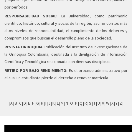
por períodos.
RESPONSABILIDAD SOCIAL:
La Universidad, como patrimonio
científico, histórico, cultural y social de la región, asume con los más
altos niveles de responsabilidad, el cumplimiento de los deberes y
compromisos que buscan el desarrollo pleno de la sociedad.
REVISTA ORINOQUIA:
Publicación del Instituto de Investigaciones de
la Orinoquia Colombiana, destinada a la divulgación de Información
Científica y Tecnológica relacionada con diversas disciplinas.
RETIRO POR BAJO RENDIMIENTO:
Es el proceso administrativo por
el cual un estudiante pierde el derecho a renovar matricula.
|
A
|
B
|
C
|
D
|
E
|
F
|
G
|
H
|
I
|
J
|
K
|
L
|
M
|
N
|
O
|
P
|
Q
|
R
|
S
|
T
|
U
|
V
|
W
|
X
|
Y
|
Z
|