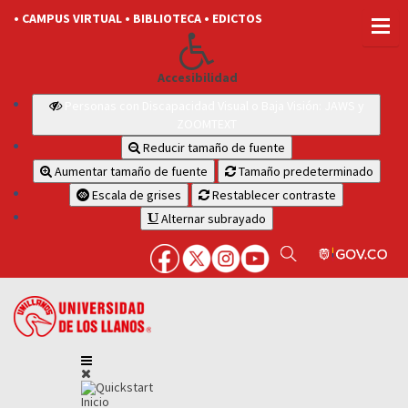
• CAMPUS VIRTUAL
• BIBLIOTECA
• EDICTOS
Accesibilidad
Personas con Discapacidad Visual o Baja Visión: JAWS y
ZOOMTEXT
Reducir tamaño de fuente
Aumentar tamaño de fuente
Tamaño predeterminado
Escala de grises
Restablecer contraste
Alternar subrayado
Inicio