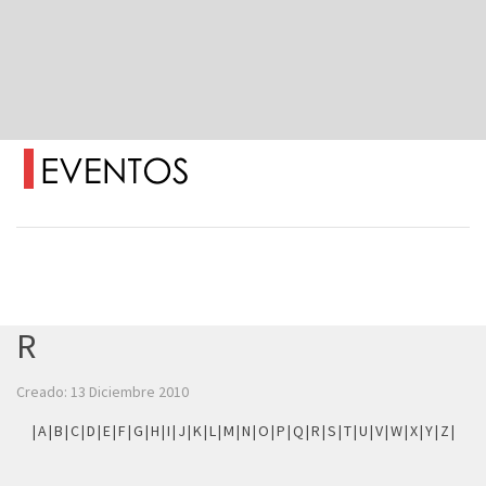
R
Creado: 13 Diciembre 2010
|
A
|
B
|
C
|
D
|
E
|
F
|
G
|
H
|
I
|
J
|
K
|
L
|
M
|
N
|
O
|
P
|
Q
|
R
|
S
|
T
|
U
|
V
|
W
|
X
|
Y
|
Z
|