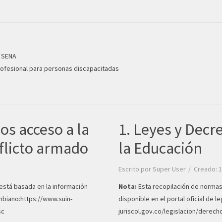
, SENA
ofesional para personas discapacitadas
os acceso a la
1. Leyes y Decr
flicto armado
la Educación
Escrito por
Super User
Creado: 1
está basada en la información
Nota:
Esta recopilación de normas
ombiano:
https://www.suin-
disponible en el portal oficial de 
sc
juriscol.gov.co/legislacion/derec