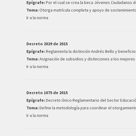
Epígrafe:
Por el cual se crea la beca Jóvenes Ciudadanos d
Tema:
Otorga matrícula completa y apoyo de sostenimiento 
Ir a la norma
Decreto 2029 de 2015
Epígrafe:
Reglamenta la distinción Andrés Bello y beneficios
Tema:
Asignación de subsidios y distinciones a los mejores
Ir a la norma
Decreto 1075 de 2015
Epígrafe:
Decreto Único Reglamentario del Sector Educació
Tema:
Define la metodología para coordinar el otorgamient
Ir a la norma