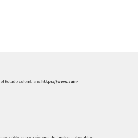
d
 del Estado colombiano:
https://www.suin-
iones públicas para jóvenes de familias vulnerables