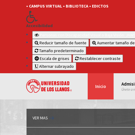
• CAMPUS VIRTUAL
• BIBLIOTECA
• EDICTOS
Accesibilidad
Personas con Discapacidad Visual o Baja Visión: JA
Reducir tamaño de fuente
Aumentar tamaño de
Tamaño predeterminado
Escala de grises
Restablecer contraste
Alternar subrayado
Admis
Inicio
Únete a 
VER MAS