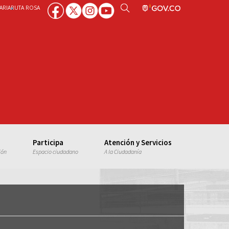
ARIA
RUTA ROSA
Participa
Atención y Servicios
ión
Espacio ciudadano
A la Ciudadanía