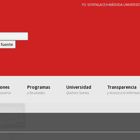
YO SOY
ENLACES
+
MÁS
VIDA UNIVERSIT
WS y ZOOMTEXT
 fuente
iones
Programas
Universidad
Transparencia
nosotros
y facultades
Quiénes Somos
y Acceso a la informac