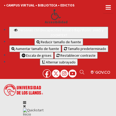
• CAMPUS VIRTUAL
• BIBLIOTECA
• EDICTOS
Accesibilidad
Personas con Discapacidad Visual o Baja Visión: JAWS y
ZOOMTEXT
Reducir tamaño de fuente
Aumentar tamaño de fuente
Tamaño predeterminado
Escala de grises
Restablecer contraste
Alternar subrayado
Inicio