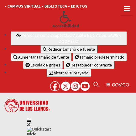
• CAMPUS VIRTUAL
• BIBLIOTECA
• EDICTOS
Accesibilidad
Personas con Discapacidad Visual o Baja Visión: JAWS y
ZOOMTEXT
Reducir tamaño de fuente
Aumentar tamaño de fuente
Tamaño predeterminado
Escala de grises
Restablecer contraste
Alternar subrayado
Inicio