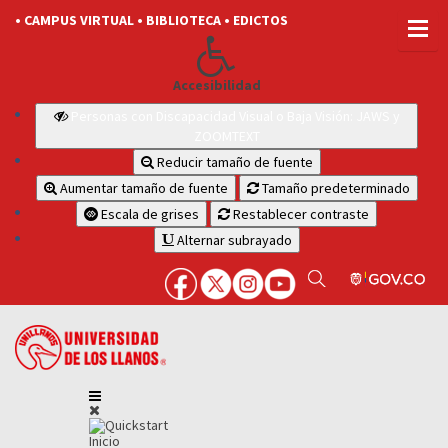
• CAMPUS VIRTUAL
• BIBLIOTECA
• EDICTOS
Accesibilidad
Personas con Discapacidad Visual o Baja Visión: JAWS y
ZOOMTEXT
Reducir tamaño de fuente
Aumentar tamaño de fuente
Tamaño predeterminado
Escala de grises
Restablecer contraste
Alternar subrayado
Inicio