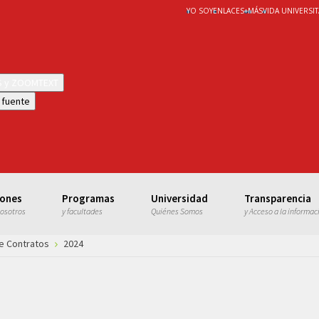
YO SOY
ENLACES
+
MÁS
VIDA UNIVERSIT
WS y ZOOMTEXT
 fuente
iones
Programas
Universidad
Transparencia
nosotros
y facultades
Quiénes Somos
y Acceso a la informac
e Contratos
2024