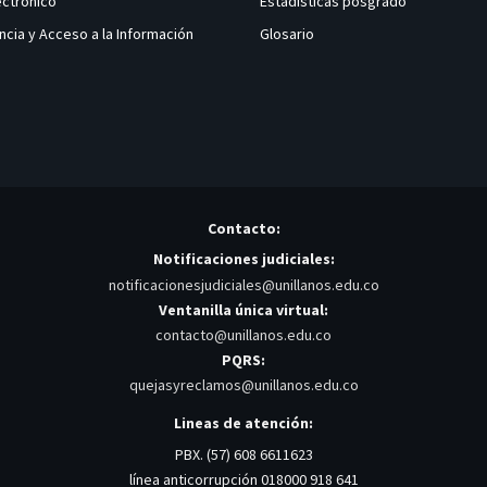
ectrónico
Estadísticas posgrado
ncia y Acceso a la Información
Glosario
Contacto:
Notificaciones judiciales:
notificacionesjudiciales@unillanos.edu.co
Ventanilla única virtual:
contacto@unillanos.edu.co
PQRS:
quejasyreclamos@unillanos.edu.co
Lineas de atención:
PBX. (57) 608 6611623
línea anticorrupción 018000 918 641