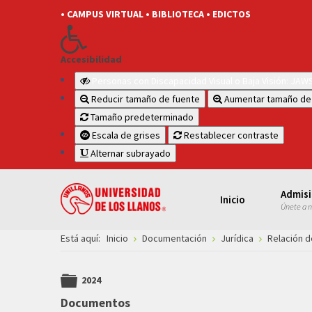
• CAMPUS VIRTUAL
• BIBLIOTECA
• EDICTOS
Accesibilidad
Personas con Discapacidad Visual o Baja Visión: JA
Reducir tamaño de fuente
Aumentar tamaño de
Tamaño predeterminado
Escala de grises
Restablecer contraste
Alternar subrayado
Admis
Inicio
Únete a 
Está aquí:
Inicio
Documentación
Jurídica
Relación d
2024
folder
Documentos