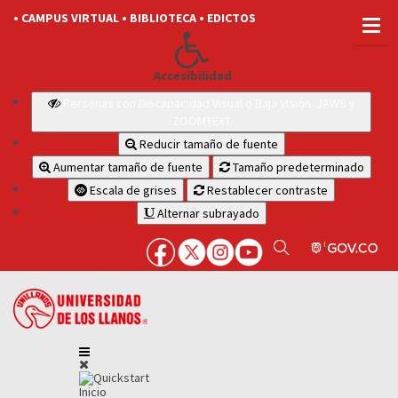
• CAMPUS VIRTUAL
• BIBLIOTECA
• EDICTOS
Accesibilidad
Personas con Discapacidad Visual o Baja Visión: JAWS y
ZOOMTEXT
Reducir tamaño de fuente
Aumentar tamaño de fuente
Tamaño predeterminado
Escala de grises
Restablecer contraste
Alternar subrayado
Inicio