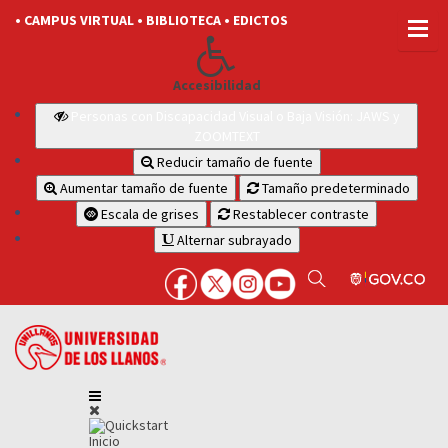
• CAMPUS VIRTUAL
• BIBLIOTECA
• EDICTOS
Accesibilidad
Personas con Discapacidad Visual o Baja Visión: JAWS y
ZOOMTEXT
Reducir tamaño de fuente
Aumentar tamaño de fuente
Tamaño predeterminado
Escala de grises
Restablecer contraste
Alternar subrayado
Inicio