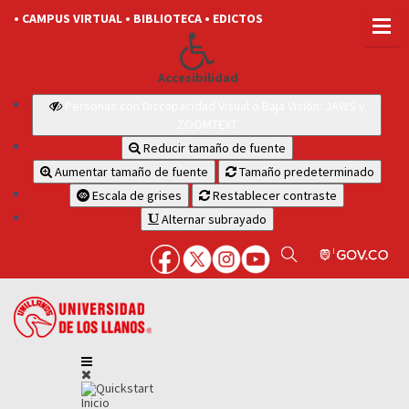
• CAMPUS VIRTUAL
• BIBLIOTECA
• EDICTOS
Accesibilidad
Personas con Discapacidad Visual o Baja Visión: JAWS y
ZOOMTEXT
Reducir tamaño de fuente
Aumentar tamaño de fuente
Tamaño predeterminado
Escala de grises
Restablecer contraste
Alternar subrayado
Inicio