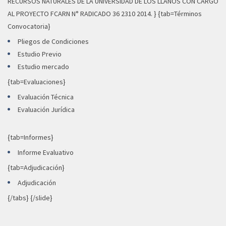
RECURSOS NATURALES DE LA UNIVERSIDAD DE LOS LLANOS CON CARGO
AL PROYECTO FCARN N° RADICADO 36 2310 2014. } {tab=Términos
Convocatoria}
Pliegos de Condiciones
Estudio Previo
Estudio mercado
{tab=Evaluaciones}
Evaluación Técnica
Evaluación Jurídica
{tab=Informes}
Informe Evaluativo
{tab=Adjudicación}
Adjudicación
{/tabs} {/slide}