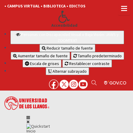
• CAMPUS VIRTUAL
• BIBLIOTECA
• EDICTOS
Accesibilidad
Personas con Discapacidad Visual o Baja Visión: JAWS y
ZOOMTEXT
Reducir tamaño de fuente
Aumentar tamaño de fuente
Tamaño predeterminado
Escala de grises
Restablecer contraste
Alternar subrayado
Inicio