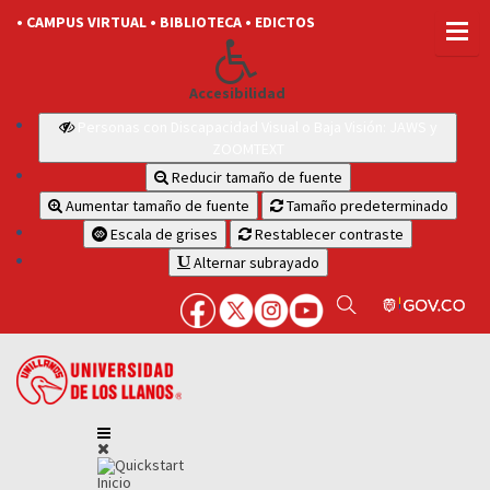
• CAMPUS VIRTUAL
• BIBLIOTECA
• EDICTOS
Accesibilidad
Personas con Discapacidad Visual o Baja Visión: JAWS y
ZOOMTEXT
Reducir tamaño de fuente
Aumentar tamaño de fuente
Tamaño predeterminado
Escala de grises
Restablecer contraste
Alternar subrayado
Inicio