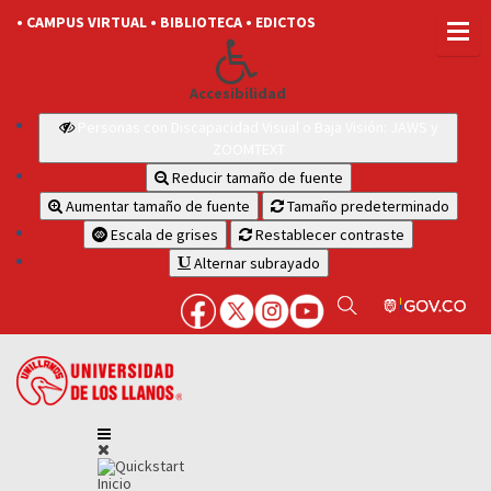
• CAMPUS VIRTUAL
• BIBLIOTECA
• EDICTOS
Accesibilidad
Personas con Discapacidad Visual o Baja Visión: JAWS y
ZOOMTEXT
Reducir tamaño de fuente
Aumentar tamaño de fuente
Tamaño predeterminado
Escala de grises
Restablecer contraste
Alternar subrayado
Inicio