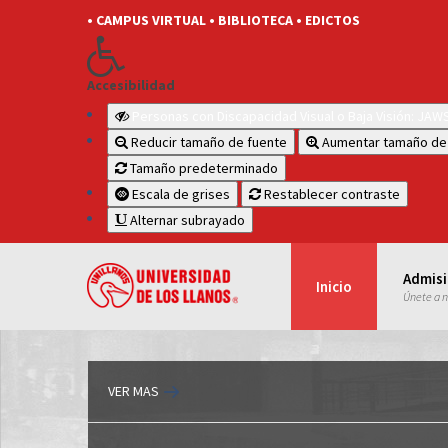
• CAMPUS VIRTUAL
• BIBLIOTECA
• EDICTOS
Accesibilidad
Personas con Discapacidad Visual o Baja Visión: JA
Reducir tamaño de fuente
Aumentar tamaño de
Tamaño predeterminado
Escala de grises
Restablecer contraste
Alternar subrayado
Admis
Inicio
Únete a 
VER MAS