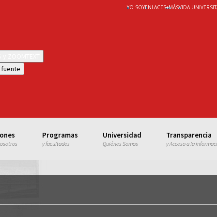
YO SOY
ENLACES
+
MÁS
VIDA UNIVERSIT
WS y ZOOMTEXT
 fuente
iones
Programas
Universidad
Transparencia
nosotros
y facultades
Quiénes Somos
y Acceso a la informac