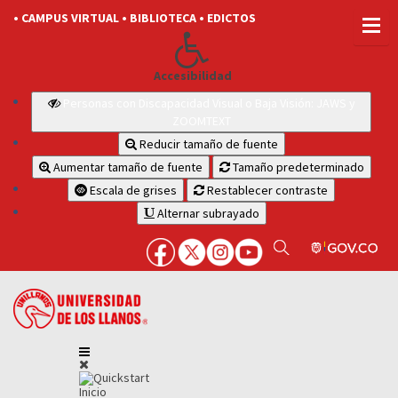
• CAMPUS VIRTUAL
• BIBLIOTECA
• EDICTOS
Accesibilidad
Personas con Discapacidad Visual o Baja Visión: JAWS y
ZOOMTEXT
Reducir tamaño de fuente
Aumentar tamaño de fuente
Tamaño predeterminado
Escala de grises
Restablecer contraste
Alternar subrayado
Inicio