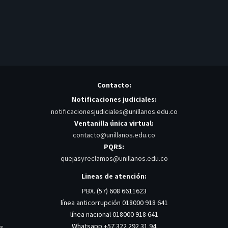
Contacto:
Notificaciones judiciales:
notificacionesjudiciales@unillanos.edu.co
Ventanilla única virtual:
contacto@unillanos.edu.co
PQRS:
quejasyreclamos@unillanos.edu.co
Lineas de atención:
PBX. (57) 608 6611623
línea anticorrupción 018000 918 641
línea nacional 018000 918 641
Whatsapp +57 322 292 31 94
os