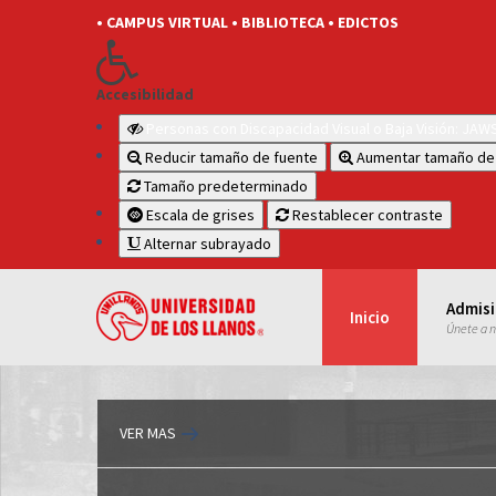
• CAMPUS VIRTUAL
• BIBLIOTECA
• EDICTOS
Accesibilidad
Personas con Discapacidad Visual o Baja Visión: JA
Reducir tamaño de fuente
Aumentar tamaño de
Tamaño predeterminado
Escala de grises
Restablecer contraste
Alternar subrayado
Admis
Inicio
Únete a 
VER MAS