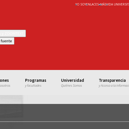
YO SOY
ENLACES
+
MÁS
VIDA UNIVERSIT
WS y ZOOMTEXT
 fuente
iones
Programas
Universidad
Transparencia
nosotros
y facultades
Quiénes Somos
y Acceso a la informac