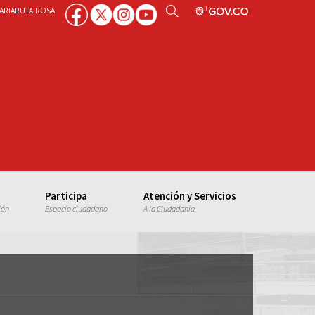
ARIA
RUTA ROSA
Participa
Atención y Servicios
ión
Espacio ciudadano
A la Ciudadanía