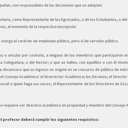
mpeñan, son responsables de las decisiones que se adopten.
tario, como Representante de los Egresados, o de los Estudiantes, o del S
anos, al momento de la respectiva inscripción.
 otorga el carácter de empleado público, pero sí de servidor público.
s o vincular por contrato, a ninguno de los miembros que participaron e
 Colegiatura, o del Rector; o que se hallen, con aquéllos o con él mis
de la docencia o que su ingreso se origine en un concurso de público de mér
el Consejo Académico: el Vicerrector Académico; los Decanos; el Director G
Social o quien haga sus veces; el Representante de los Directores de Escu
 se requiere ser directivo académico en propiedad y miembro del Consejo
l profesor deberá cumplir los siguientes requisitos: