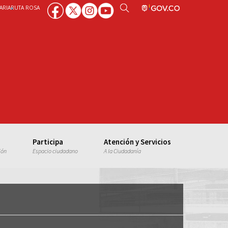
ARIA
RUTA ROSA
Participa
Atención y Servicios
ión
Espacio ciudadano
A la Ciudadanía