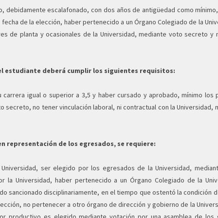
to, debidamente escalafonado, con dos años de antigüedad como mínimo,
fecha de la elección, haber pertenecido a un Órgano Colegiado de la Uni
es de planta y ocasionales de la Universidad, mediante voto secreto y 
l estudiante deberá cumplir los siguientes requisitos:
u carrera igual o superior a 3,5 y haber cursado y aprobado, mínimo l
o secreto, no tener vinculación laboral, ni contractual con la Universidad,
en representación de los egresados, se requiere:
a Universidad, ser elegido por los egresados de la Universidad, median
r la Universidad, haber pertenecido a un Órgano Colegiado de la Univ
 sancionado disciplinariamente, en el tiempo que ostentó la condición de 
lección, no pertenecer a otro órgano de dirección y gobierno de la Univer
ctor productivo es elegido mediante votación por una asamblea de los 