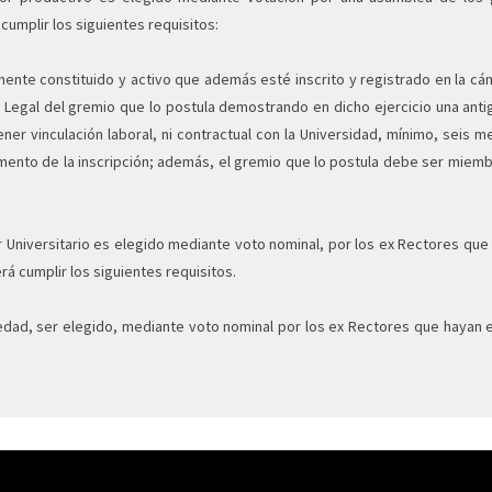
umplir los siguientes requisitos:
mente constituido y activo que además esté inscrito y registrado en la cá
 Legal del gremio que lo postula demostrando en dicho ejercicio una anti
tener vinculación laboral, ni contractual con la Universidad, mínimo, seis 
mento de la inscripción; además, el gremio que lo postula debe ser miemb
 Universitario es elegido mediante voto nominal, por los ex Rectores que
 cumplir los siguientes requisitos.
iedad, ser elegido, mediante voto nominal por los ex Rectores que hayan 