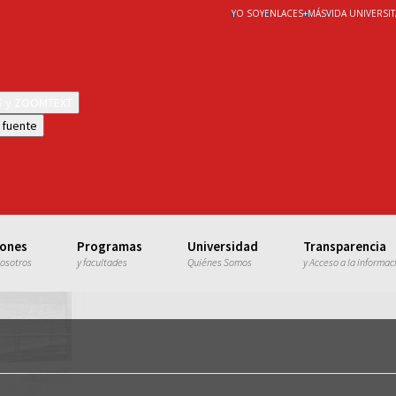
YO SOY
ENLACES
+
MÁS
VIDA UNIVERSIT
WS y ZOOMTEXT
 fuente
iones
Programas
Universidad
Transparencia
nosotros
y facultades
Quiénes Somos
y Acceso a la informac