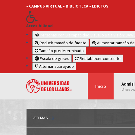
• CAMPUS VIRTUAL
• BIBLIOTECA
• EDICTOS
Accesibilidad
Personas con Discapacidad Visual o Baja Visión: JA
Reducir tamaño de fuente
Aumentar tamaño de
Tamaño predeterminado
Escala de grises
Restablecer contraste
Alternar subrayado
Admis
Inicio
Únete a 
VER MAS