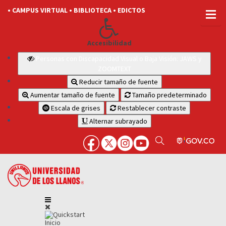
• CAMPUS VIRTUAL
• BIBLIOTECA
• EDICTOS
Accesibilidad
Personas con Discapacidad Visual o Baja Visión: JAWS y
ZOOMTEXT
Reducir tamaño de fuente
Aumentar tamaño de fuente
Tamaño predeterminado
Escala de grises
Restablecer contraste
Alternar subrayado
Inicio