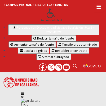
• CAMPUS VIRTUAL
• BIBLIOTECA
• EDICTOS
Accesibilidad
Personas con Discapacidad Visual o Baja Visión: JAWS y
ZOOMTEXT
Reducir tamaño de fuente
Aumentar tamaño de fuente
Tamaño predeterminado
Escala de grises
Restablecer contraste
Alternar subrayado
Inicio