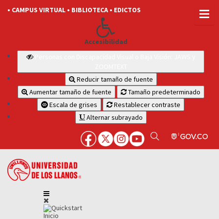
• CAMPUS VIRTUAL
• BIBLIOTECA
• EDICTOS
Accesibilidad
Personas con Discapacidad Visual o Baja Visión: JAWS y
ZOOMTEXT
Reducir tamaño de fuente
Aumentar tamaño de fuente
Tamaño predeterminado
Escala de grises
Restablecer contraste
Alternar subrayado
Inicio