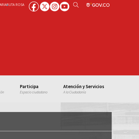
ARIA
RUTA ROSA
Participa
Atención y Servicios
ión
Espacio ciudadano
A la Ciudadanía