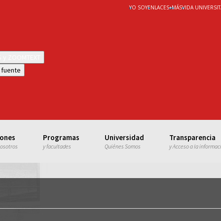
YO SOY
ENLACES
+
MÁS
VIDA UNIVERSIT
WS y ZOOMTEXT
 fuente
iones
Programas
Universidad
Transparencia
nosotros
y facultades
Quiénes Somos
y Acceso a la informac