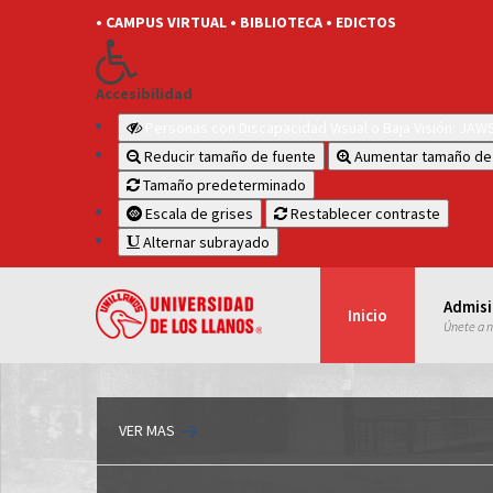
• CAMPUS VIRTUAL
• BIBLIOTECA
• EDICTOS
Accesibilidad
Personas con Discapacidad Visual o Baja Visión: JA
Reducir tamaño de fuente
Aumentar tamaño de
Tamaño predeterminado
Escala de grises
Restablecer contraste
Alternar subrayado
Admis
Inicio
Únete a 
VER MAS