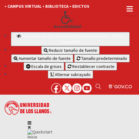
• CAMPUS VIRTUAL
• BIBLIOTECA
• EDICTOS
Accesibilidad
Personas con Discapacidad Visual o Baja Visión: JAWS y
ZOOMTEXT
Reducir tamaño de fuente
Aumentar tamaño de fuente
Tamaño predeterminado
Escala de grises
Restablecer contraste
Alternar subrayado
Inicio