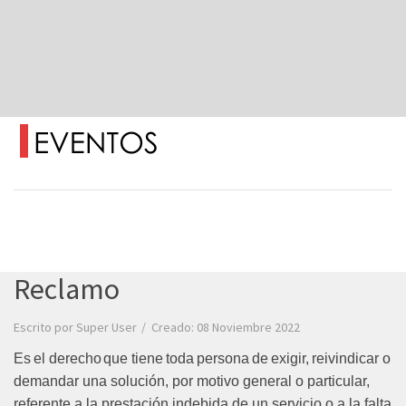
Reclamo
Escrito por
Super User
Creado: 08 Noviembre 2022
Es
el
derecho
que
tiene
toda
persona
de
exigir,
reivindicar
o
demandar una solución, por motivo general o particular,
referente a la prestación indebida de un servicio o a la falta