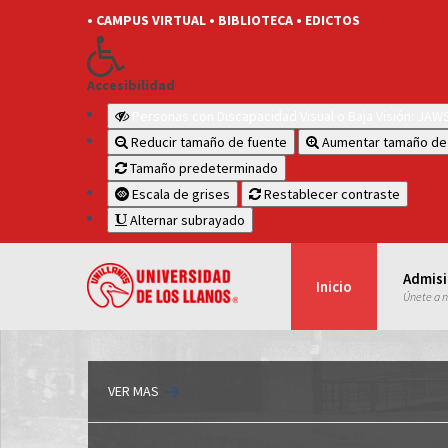
• CAMPUS VIRTUAL
• BIBLIOTECA
• EDICTOS
Accesibilidad
Personas con Discapacidad Visual o Baja Visión: JA
Reducir tamaño de fuente
Aumentar tamaño de
Tamaño predeterminado
Escala de grises
Restablecer contraste
Alternar subrayado
Admis
Inicio
Únete a 
VER MAS