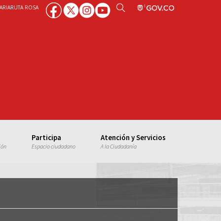
ARIA
RUTA ROSA
Participa
Atención y Servicios
ión
Espacio ciudadano
A la Ciudadanía