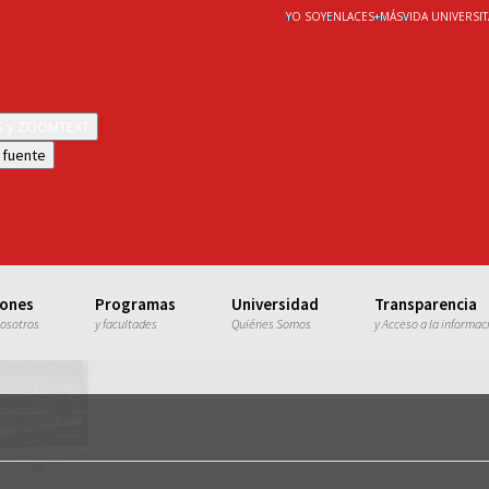
YO SOY
ENLACES
+
MÁS
VIDA UNIVERSIT
WS y ZOOMTEXT
 fuente
iones
Programas
Universidad
Transparencia
nosotros
y facultades
Quiénes Somos
y Acceso a la informac