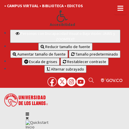
• CAMPUS VIRTUAL
• BIBLIOTECA
• EDICTOS
Accesibilidad
Personas con Discapacidad Visual o Baja Visión: JAWS y
ZOOMTEXT
Reducir tamaño de fuente
Aumentar tamaño de fuente
Tamaño predeterminado
Escala de grises
Restablecer contraste
Alternar subrayado
Inicio