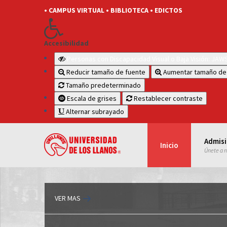
• CAMPUS VIRTUAL
• BIBLIOTECA
• EDICTOS
Accesibilidad
Personas con Discapacidad Visual o Baja Visión: JA
Reducir tamaño de fuente
Aumentar tamaño de
Tamaño predeterminado
Escala de grises
Restablecer contraste
Alternar subrayado
Admis
Inicio
Únete a 
VER MAS