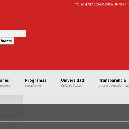
YO SOY
ENLACES
+
MÁS
VIDA UNIVERSIT
WS y ZOOMTEXT
 fuente
iones
Programas
Universidad
Transparencia
nosotros
y facultades
Quiénes Somos
y Acceso a la informac