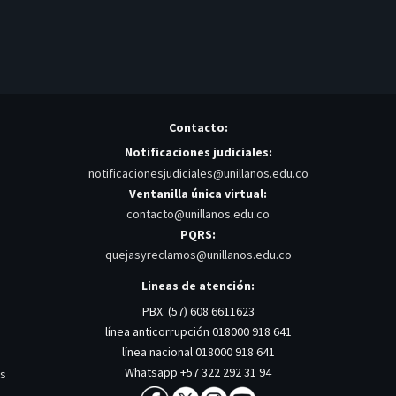
Contacto:
Notificaciones judiciales:
notificacionesjudiciales@unillanos.edu.co
Ventanilla única virtual:
contacto@unillanos.edu.co
PQRS:
quejasyreclamos@unillanos.edu.co
Lineas de atención:
PBX. (57) 608 6611623
línea anticorrupción 018000 918 641
línea nacional 018000 918 641
Whatsapp +57 322 292 31 94
os