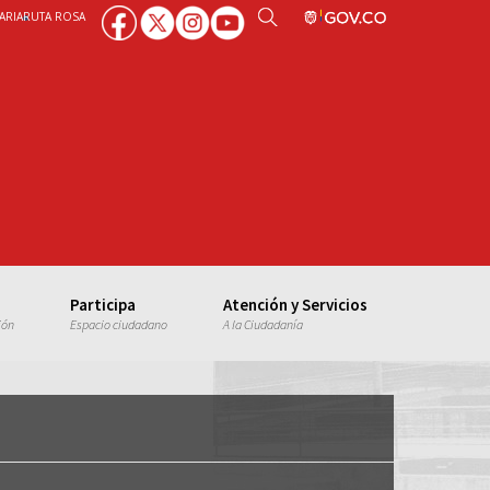
ARIA
RUTA ROSA
Participa
Atención y Servicios
ión
Espacio ciudadano
A la Ciudadanía