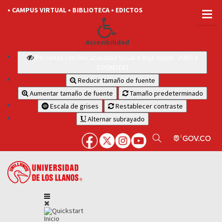
• CAMPUS VIRTUAL
• BIBLIOTECA
• EDICTOS
Accesibilidad
Personas con Discapacidad Visual o Baja Visión: JAWS y
ZOOMTEXT
Reducir tamaño de fuente
Aumentar tamaño de fuente
Tamaño predeterminado
Escala de grises
Restablecer contraste
Alternar subrayado
Inicio