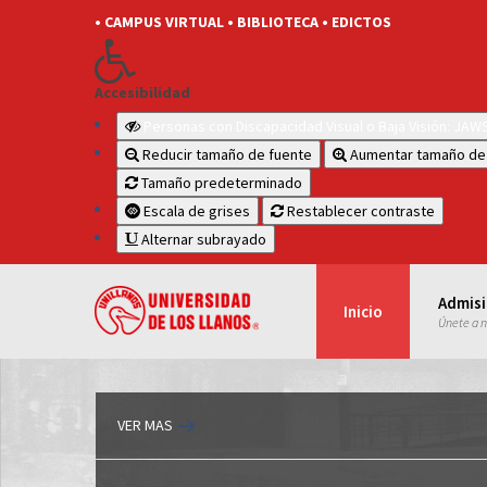
• CAMPUS VIRTUAL
• BIBLIOTECA
• EDICTOS
Accesibilidad
Personas con Discapacidad Visual o Baja Visión: JA
Reducir tamaño de fuente
Aumentar tamaño de
Tamaño predeterminado
Escala de grises
Restablecer contraste
Alternar subrayado
Admis
Inicio
Únete a 
VER MAS