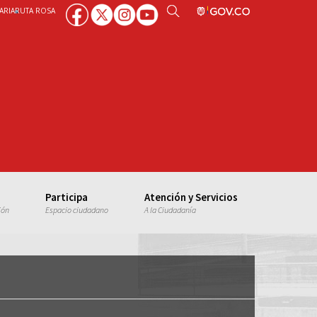
ARIA
RUTA ROSA
Participa
Atención y Servicios
ión
Espacio ciudadano
A la Ciudadanía