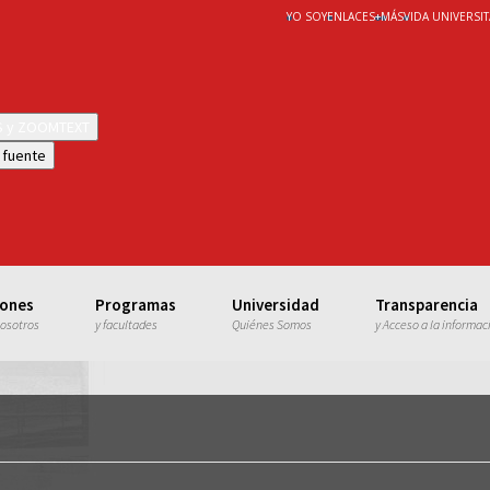
YO SOY
ENLACES
+
MÁS
VIDA UNIVERSIT
WS y ZOOMTEXT
 fuente
iones
Programas
Universidad
Transparencia
nosotros
y facultades
Quiénes Somos
y Acceso a la informac