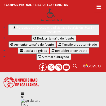
• CAMPUS VIRTUAL
• BIBLIOTECA
• EDICTOS
Accesibilidad
Personas con Discapacidad Visual o Baja Visión: JAWS y
ZOOMTEXT
Reducir tamaño de fuente
Aumentar tamaño de fuente
Tamaño predeterminado
Escala de grises
Restablecer contraste
Alternar subrayado
Inicio