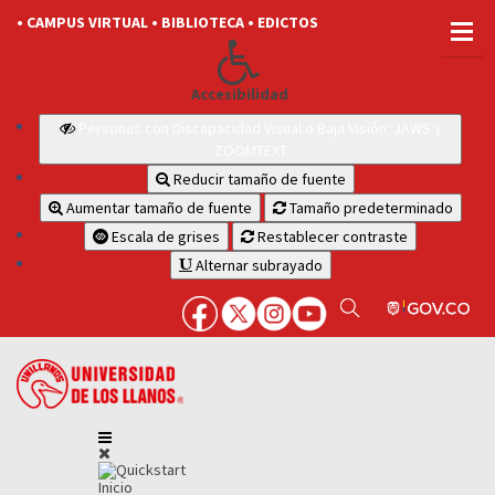
• CAMPUS VIRTUAL
• BIBLIOTECA
• EDICTOS
Accesibilidad
Personas con Discapacidad Visual o Baja Visión: JAWS y
ZOOMTEXT
Reducir tamaño de fuente
Aumentar tamaño de fuente
Tamaño predeterminado
Escala de grises
Restablecer contraste
Alternar subrayado
Inicio