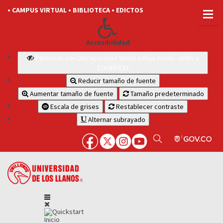
• CAMPUS VIRTUAL
• BIBLIOTECA
• EDICTOS
Accesibilidad
Personas con Discapacidad Visual o Baja Visión: JAWS y
ZOOMTEXT
Reducir tamaño de fuente
Aumentar tamaño de fuente
Tamaño predeterminado
Escala de grises
Restablecer contraste
Alternar subrayado
Inicio