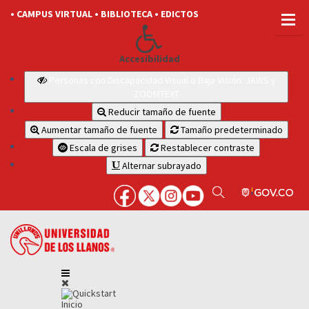
• CAMPUS VIRTUAL
• BIBLIOTECA
• EDICTOS
Accesibilidad
Personas con Discapacidad Visual o Baja Visión: JAWS y
ZOOMTEXT
Reducir tamaño de fuente
Aumentar tamaño de fuente
Tamaño predeterminado
Escala de grises
Restablecer contraste
Alternar subrayado
Inicio