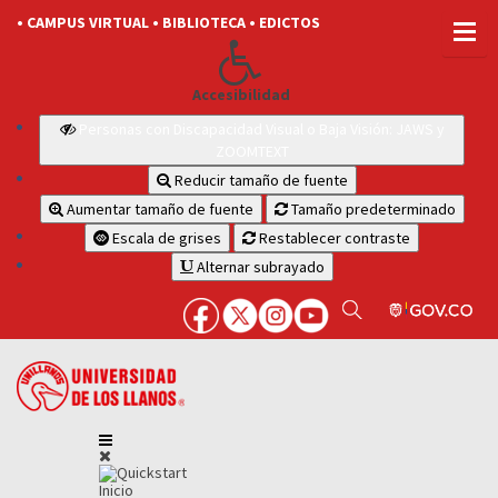
• CAMPUS VIRTUAL
• BIBLIOTECA
• EDICTOS
Accesibilidad
Personas con Discapacidad Visual o Baja Visión: JAWS y
ZOOMTEXT
Reducir tamaño de fuente
Aumentar tamaño de fuente
Tamaño predeterminado
Escala de grises
Restablecer contraste
Alternar subrayado
Inicio