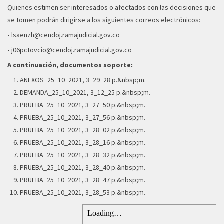
Quienes estimen ser interesados o afectados con las decisiones que
se tomen podrán dirigirse a los siguientes correos electrónicos:
•
lsaenzh@cendoj.ramajudicial.gov.co
•
j06pctovcio@cendoj.ramajudicial.gov.co
A continuación, documentos soporte:
ANEXOS_25_10_2021, 3_29_28 p.&nbsp;m.
DEMANDA_25_10_2021, 3_12_25 p.&nbsp;m.
PRUEBA_25_10_2021, 3_27_50 p.&nbsp;m.
PRUEBA_25_10_2021, 3_27_56 p.&nbsp;m.
PRUEBA_25_10_2021, 3_28_02 p.&nbsp;m.
PRUEBA_25_10_2021, 3_28_16 p.&nbsp;m.
PRUEBA_25_10_2021, 3_28_32 p.&nbsp;m.
PRUEBA_25_10_2021, 3_28_40 p.&nbsp;m.
PRUEBA_25_10_2021, 3_28_47 p.&nbsp;m.
PRUEBA_25_10_2021, 3_28_53 p.&nbsp;m.