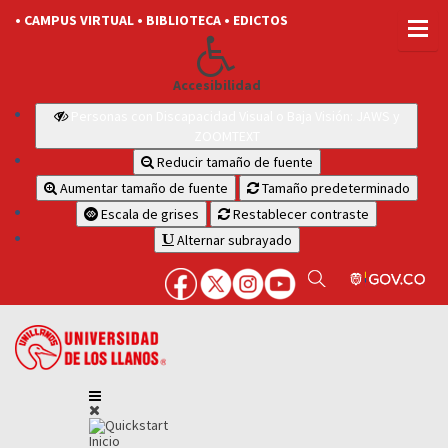
• CAMPUS VIRTUAL
• BIBLIOTECA
• EDICTOS
Accesibilidad
Personas con Discapacidad Visual o Baja Visión: JAWS y
ZOOMTEXT
Reducir tamaño de fuente
Aumentar tamaño de fuente
Tamaño predeterminado
Escala de grises
Restablecer contraste
Alternar subrayado
Inicio