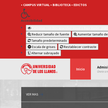
• CAMPUS VIRTUAL
• BIBLIOTECA
• EDICTOS
Accesibilidad
Personas con Discapacidad Visual o Baja Visión: JA
Reducir tamaño de fuente
Aumentar tamaño de
Tamaño predeterminado
Escala de grises
Restablecer contraste
Alternar subrayado
Admis
Inicio
Únete a 
VER MAS