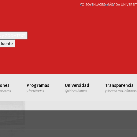
YO SOY
ENLACES
+
MÁS
VIDA UNIVERSIT
WS y ZOOMTEXT
 fuente
iones
Programas
Universidad
Transparencia
nosotros
y facultades
Quiénes Somos
y Acceso a la informac