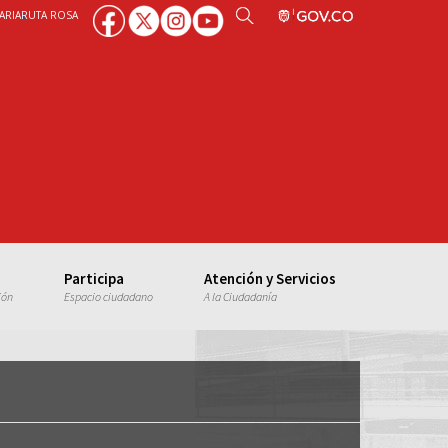
ARIA
RUTA ROSA
Participa
Atención y Servicios
ión
Espacio ciudadano
A la Ciudadanía