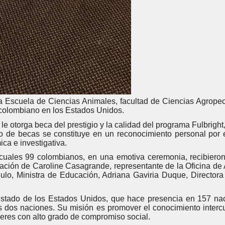
a Escuela de Ciencias Animales, facultad de Ciencias Agropec
 colombiano en los Estados Unidos.
le otorga beca del prestigio y la calidad del programa Fulbrig
o de becas se constituye en un reconocimiento personal por e
ca e investigativa.
cuales 99 colombianos, en una emotiva ceremonia, recibieron 
ipación de Caroline Casagrande, representante de la Oficina d
lo, Ministra de Educación, Adriana Gaviria Duque, Directora e
Estado de los Estados Unidos, que hace presencia en 157 na
 dos naciones. Su misión es promover el conocimiento intercultu
deres con alto grado de compromiso social.