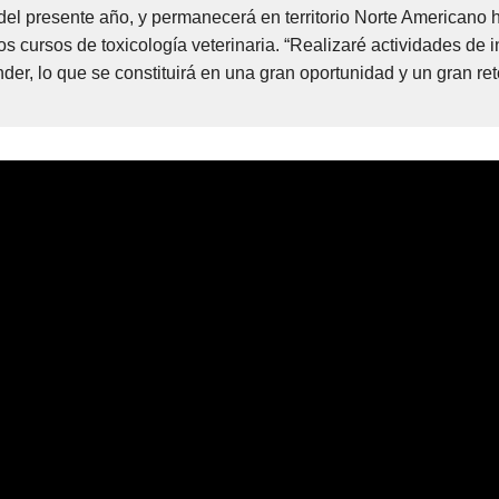
del presente año, y permanecerá en territorio Norte Americano 
s cursos de toxicología veterinaria. “Realizaré actividades de 
r, lo que se constituirá en una gran oportunidad y un gran ret