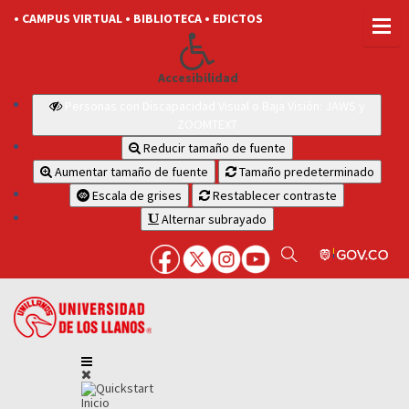
• CAMPUS VIRTUAL
• BIBLIOTECA
• EDICTOS
Accesibilidad
Personas con Discapacidad Visual o Baja Visión: JAWS y
ZOOMTEXT
Reducir tamaño de fuente
Aumentar tamaño de fuente
Tamaño predeterminado
Escala de grises
Restablecer contraste
Alternar subrayado
Inicio