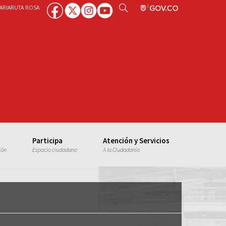
ARIA
RUTA ROSA
Participa
Atención y Servicios
ión
Espacio ciudadano
A la Ciudadanía