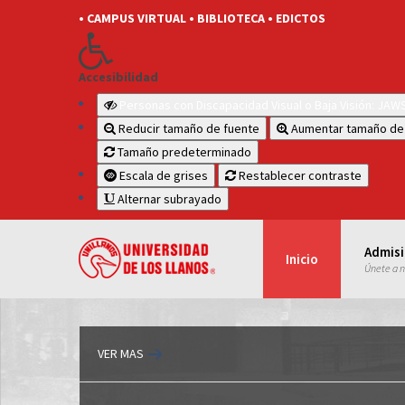
• CAMPUS VIRTUAL
• BIBLIOTECA
• EDICTOS
Accesibilidad
Personas con Discapacidad Visual o Baja Visión: JA
Reducir tamaño de fuente
Aumentar tamaño de
Tamaño predeterminado
Escala de grises
Restablecer contraste
Alternar subrayado
Admis
Inicio
Únete a 
VER MAS