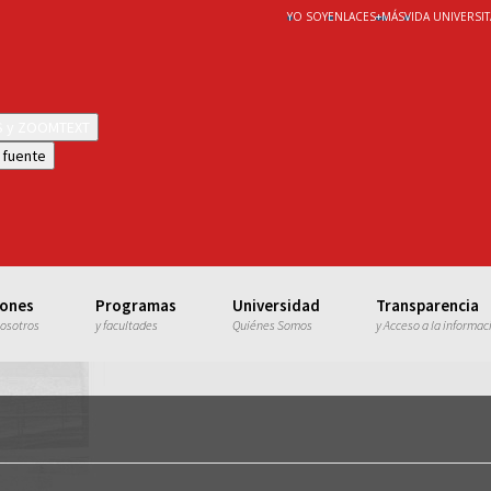
YO SOY
ENLACES
+
MÁS
VIDA UNIVERSIT
WS y ZOOMTEXT
 fuente
iones
Programas
Universidad
Transparencia
nosotros
y facultades
Quiénes Somos
y Acceso a la informac