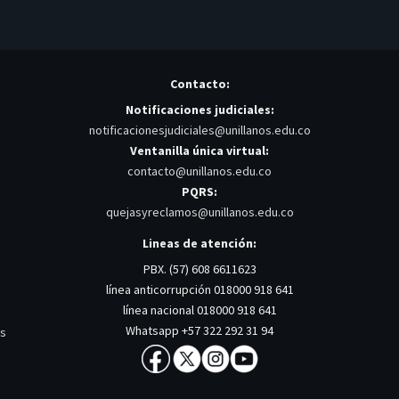
Contacto:
Notificaciones judiciales:
notificacionesjudiciales@unillanos.edu.co
Ventanilla única virtual:
contacto@unillanos.edu.co
PQRS:
quejasyreclamos@unillanos.edu.co
Lineas de atención:
PBX. (57) 608 6611623
línea anticorrupción 018000 918 641
línea nacional 018000 918 641
Whatsapp +57 322 292 31 94
os