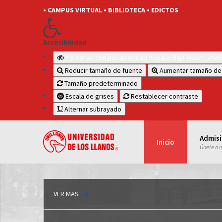
• CAMPUS VIRTUAL
• BIBLIOTECA
• EDICTOS
Accesibilidad
Personas con Discapacidad Visual o Baja Visión: JA
Reducir tamaño de fuente
Aumentar tamaño de
Tamaño predeterminado
Escala de grises
Restablecer contraste
Alternar subrayado
Admis
Inicio
Únete a 
VER MAS