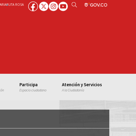
ARIA
RUTA ROSA
Participa
Atención y Servicios
ión
Espacio ciudadano
A la Ciudadanía