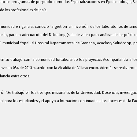
miento en programas de posgrado como las Especializaciones en Epidemiología, Seg
e los profesionales del país.
munidad en general conoció la gestión en inversión de los laboratorios de si
ría, para la adecuación del Debriefing (sala de video para análisis de las práctic
 ESE municipal Yopal, el Hospital Departamental de Granada, Acacías y Saludcoop, 
er en su trabajo con la comunidad fortaleciendo los proyectos Acompañando a los
nvenio 054 de 2013 suscrito con la Alcaldía de Villavicencio. Además se realizaron
ancia entre otros.
ó. “Se trabajó en los tres ejes misionales de la Universidad. Docencia, investig
nal para los estudiantes y el apoyo a formación continuada a los docentes de la Fac