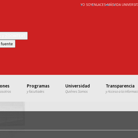
YO SOY
ENLACES
+
MÁS
VIDA UNIVERSIT
WS y ZOOMTEXT
 fuente
iones
Programas
Universidad
Transparencia
nosotros
y facultades
Quiénes Somos
y Acceso a la informac