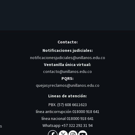
Contacto:
Notificaciones judiciales:
notificacionesjudiciales@unillanos.edu.co
Ventanilla única virtual:
contacto@unillanos.edu.co
PQRS:
quejasyreclamos@unillanos.edu.co
Lineas de atención:
PBX. (57) 608 6611623
línea anticorrupción 018000 918 641
línea nacional 018000 918 641
Whatsapp +57 322 292 31 94
os