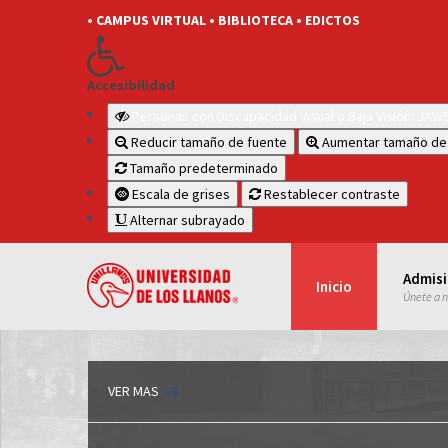
• CAMPUS VIRTUAL
• BIBLIOTECA
• EDICTOS
Accesibilidad
Personas con Discapacidad Visual o Baja Visión: JA
Reducir tamaño de fuente
Aumentar tamaño de
Tamaño predeterminado
Escala de grises
Restablecer contraste
Alternar subrayado
Admis
Inicio
Únete a 
VER MAS