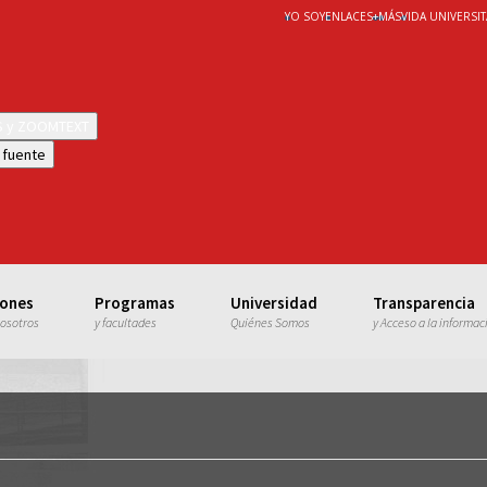
YO SOY
ENLACES
+
MÁS
VIDA UNIVERSIT
WS y ZOOMTEXT
 fuente
iones
Programas
Universidad
Transparencia
nosotros
y facultades
Quiénes Somos
y Acceso a la informac