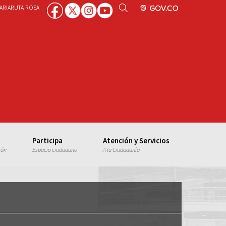
ARIA
RUTA ROSA
Participa
Atención y Servicios
ión
Espacio ciudadano
A la Ciudadanía