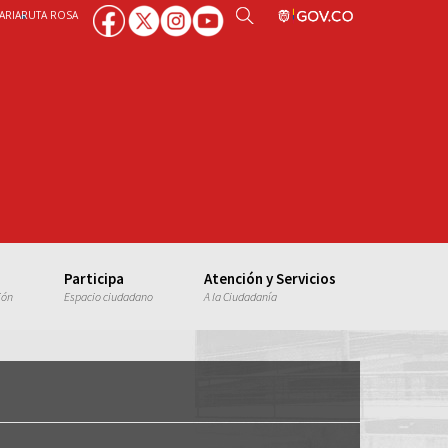
ARIA
RUTA ROSA
Participa
Atención y Servicios
ión
Espacio ciudadano
A la Ciudadanía