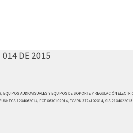
 014 DE 2015
OS, EQUIPOS AUDIOVISUALES Y EQUIPOS DE SOPORTE Y REGULACIÓN ELECTR
NI: FCS 1204062014, FCE 0630102014, FCARN 3724102014, SIS 2104022015 Y 