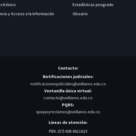
ectrónico
Estadísticas posgrado
ncia y Acceso a la Información
Glosario
Contacto:
Notificaciones judiciales:
notificacionesjudiciales@unillanos.edu.co
Ventanilla única virtual:
contacto@unillanos.edu.co
PQRS:
quejasyreclamos@unillanos.edu.co
Lineas de atención:
PBX. (57) 608 6611623