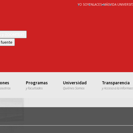
YO SOY
ENLACES
+
MÁS
VIDA UNIVERSIT
WS y ZOOMTEXT
 fuente
iones
Programas
Universidad
Transparencia
nosotros
y facultades
Quiénes Somos
y Acceso a la informac