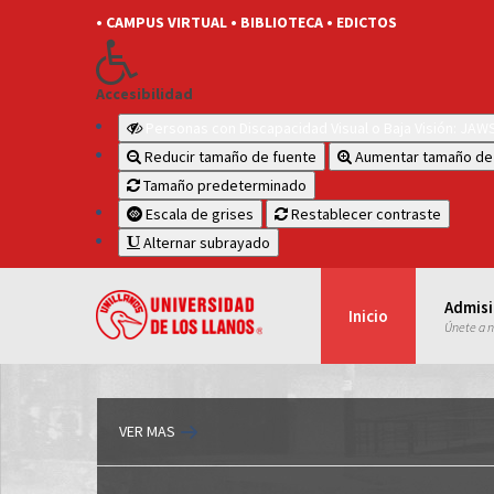
• CAMPUS VIRTUAL
• BIBLIOTECA
• EDICTOS
Accesibilidad
Personas con Discapacidad Visual o Baja Visión: JA
Reducir tamaño de fuente
Aumentar tamaño de
Tamaño predeterminado
Escala de grises
Restablecer contraste
Alternar subrayado
Admis
Inicio
Únete a 
VER MAS