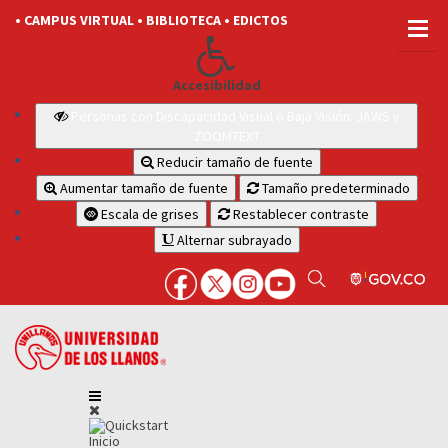
• CAMPUS VIRTUAL
• BIBLIOTECA
• EDICTOS
Accesibilidad
Personas con Discapacidad Visual o Baja Visión: JAWS y
ZOOMTEXT
Reducir tamaño de fuente
Aumentar tamaño de fuente
Tamaño predeterminado
Escala de grises
Restablecer contraste
Alternar subrayado
Inicio