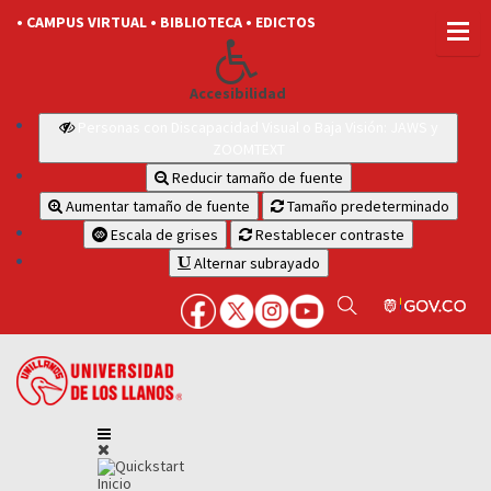
• CAMPUS VIRTUAL
• BIBLIOTECA
• EDICTOS
Accesibilidad
Personas con Discapacidad Visual o Baja Visión: JAWS y
ZOOMTEXT
Reducir tamaño de fuente
Aumentar tamaño de fuente
Tamaño predeterminado
Escala de grises
Restablecer contraste
Alternar subrayado
Inicio