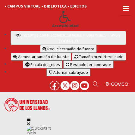
• CAMPUS VIRTUAL
• BIBLIOTECA
• EDICTOS
Accesibilidad
Personas con Discapacidad Visual o Baja Visión: JAWS y
ZOOMTEXT
Reducir tamaño de fuente
Aumentar tamaño de fuente
Tamaño predeterminado
Escala de grises
Restablecer contraste
Alternar subrayado
Inicio