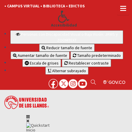
• CAMPUS VIRTUAL
• BIBLIOTECA
• EDICTOS
Accesibilidad
Personas con Discapacidad Visual o Baja Visión: JAWS y
ZOOMTEXT
Reducir tamaño de fuente
Aumentar tamaño de fuente
Tamaño predeterminado
Escala de grises
Restablecer contraste
Alternar subrayado
Inicio