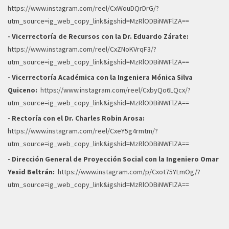
https://www.instagram.com/reel/CxWouDQrDrG/?
utm_source=ig_web_copy_link&igshid=MzRlODBiNWFlZA==
- Vicerrectoría de Recursos con la Dr. Eduardo Zárate:
https://www.instagram.com/reel/CxZNoKVrqF3/?
utm_source=ig_web_copy_link&igshid=MzRlODBiNWFlZA==
- Vicerrectoría Académica con la Ingeniera Mónica Silva
Quiceno:
https://www.instagram.com/reel/CxbyQo6LQcx/?
utm_source=ig_web_copy_link&igshid=MzRlODBiNWFlZA==
- Rectoría con el Dr. Charles Robin Arosa:
https://www.instagram.com/reel/CxeY5g4rmtm/?
utm_source=ig_web_copy_link&igshid=MzRlODBiNWFlZA==
- Dirección General de Proyección Social con la Ingeniero Omar
Yesid Beltrán:
https://www.instagram.com/p/Cxot75YLmOg/?
utm_source=ig_web_copy_link&igshid=MzRlODBiNWFlZA==