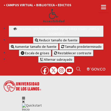
• CAMPUS VIRTUAL
• BIBLIOTECA
• EDICTOS
Accesibilidad
Personas con Discapacidad Visual o Baja Visión: JAWS y
ZOOMTEXT
Reducir tamaño de fuente
Aumentar tamaño de fuente
Tamaño predeterminado
Escala de grises
Restablecer contraste
Alternar subrayado
Inicio