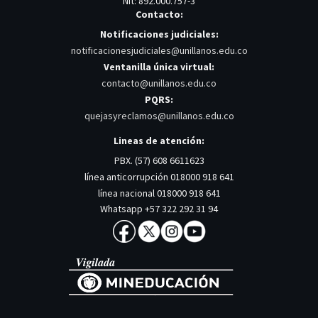
Nit: 892.000.757-3
Contacto:
Notificaciones judiciales:
notificacionesjudiciales@unillanos.edu.co
Ventanilla única virtual:
contacto@unillanos.edu.co
PQRS:
quejasyreclamos@unillanos.edu.co
Lineas de atención:
PBX. (57) 608 6611623
línea anticorrupción 018000 918 641
línea nacional 018000 918 641
Whatsapp +57 322 292 31 94