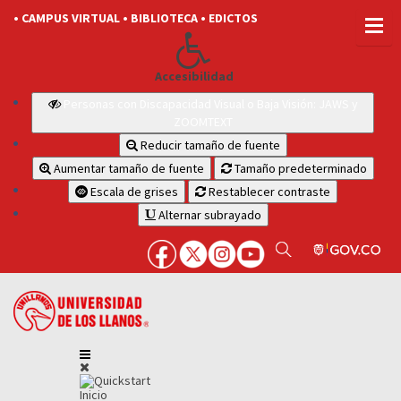
• CAMPUS VIRTUAL
• BIBLIOTECA
• EDICTOS
Accesibilidad
Personas con Discapacidad Visual o Baja Visión: JAWS y
ZOOMTEXT
Reducir tamaño de fuente
Aumentar tamaño de fuente
Tamaño predeterminado
Escala de grises
Restablecer contraste
Alternar subrayado
Inicio