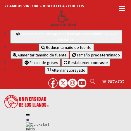
• CAMPUS VIRTUAL
• BIBLIOTECA
• EDICTOS
Accesibilidad
Personas con Discapacidad Visual o Baja Visión: JAWS y
ZOOMTEXT
Reducir tamaño de fuente
Aumentar tamaño de fuente
Tamaño predeterminado
Escala de grises
Restablecer contraste
Alternar subrayado
Inicio