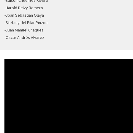
-Edison Cifuentes Rivera
-Harold Deivy Romero
-Joan Sebastian Olaya
-Stefany del Pilar Pinzon
-Juan Manuel Chaquea
-Oscar Andrés Alvarez