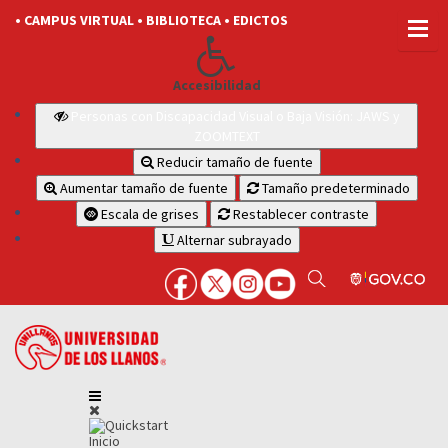
• CAMPUS VIRTUAL
• BIBLIOTECA
• EDICTOS
Accesibilidad
Personas con Discapacidad Visual o Baja Visión: JAWS y
ZOOMTEXT
Reducir tamaño de fuente
Aumentar tamaño de fuente
Tamaño predeterminado
Escala de grises
Restablecer contraste
Alternar subrayado
Inicio