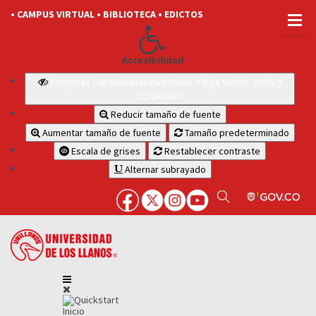
• CAMPUS VIRTUAL
• BIBLIOTECA
• EDICTOS
Accesibilidad
Personas con Discapacidad Visual o Baja Visión: JAWS y
ZOOMTEXT
Reducir tamaño de fuente
Aumentar tamaño de fuente
Tamaño predeterminado
Escala de grises
Restablecer contraste
Alternar subrayado
Inicio