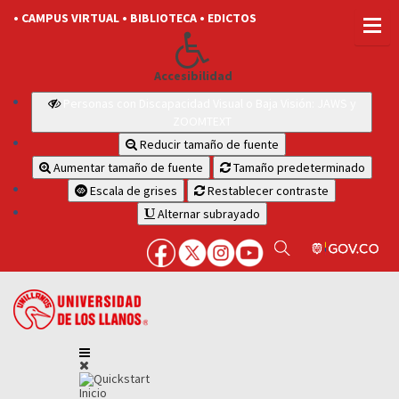
• CAMPUS VIRTUAL
• BIBLIOTECA
• EDICTOS
Accesibilidad
Personas con Discapacidad Visual o Baja Visión: JAWS y
ZOOMTEXT
Reducir tamaño de fuente
Aumentar tamaño de fuente
Tamaño predeterminado
Escala de grises
Restablecer contraste
Alternar subrayado
Inicio