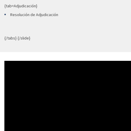
{tab=Adjudicación}
Resolución de Adjudicación
{/tabs} {/slide}