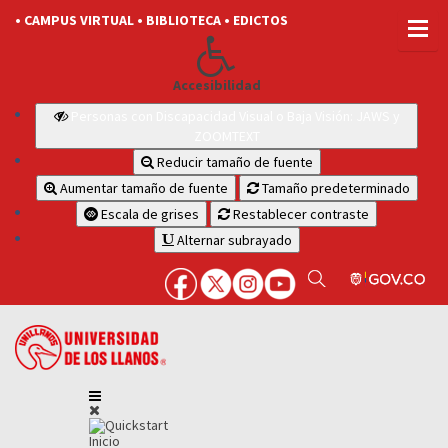
• CAMPUS VIRTUAL
• BIBLIOTECA
• EDICTOS
Accesibilidad
Personas con Discapacidad Visual o Baja Visión: JAWS y
ZOOMTEXT
Reducir tamaño de fuente
Aumentar tamaño de fuente
Tamaño predeterminado
Escala de grises
Restablecer contraste
Alternar subrayado
Inicio